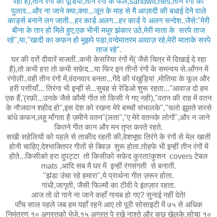
रहा है),तीन रंगों की पूडियां,तीन रंगों के फल,sandwiches,तीन रंगों का
पुलाव...और ना जाने क्या,क्या...जून के माह से मै आज़ादी की बधाई देने वाले
कार्ड्स बनाने लग जाती...हर कार्ड अलग...हर कार्ड पे अलग सन्देश..जैसे:"मेरी
बीना के तार हो मिले हुए,एक भीनी मधुर झंकार उठे,मेरी माता के सरपे ताज
रहे",या,"खादी का कफ़न हो मुझपे पड़ा,वन्देमातरम आवाज़ रहे,मेरी माताके सरपे
ताज रहे".
घर की दरों दीवारें सजतीं..कभी केसरिया रंगों में( जैसे चित्र में दिखाई दे रहा
है),तो कभी हरा तो कभी सफ़ेद...या फिर इन तीनों रंगों के समन्वय से.आँगन में
रंगोली..वही तीन रंगों में,वंदनवार बनता...गेंदे की पंखुड़ियां ,मोतिया के फूल और
हरी पत्तीयाँ... तिरंगा भी इन्हीं से...सुबह से रेडिओ शुरू रहता..."आवाज़ दो हम
एक हैं,'(रफ़ी...उनके जैसे कौमी गीत तो किसी ने गए नही),"वतन की राह में वतन
के नौजवान शहीद हो",इस देश को रखना मेरे बच्चों संभालके","चलो झूमते सरसे
बांधे कफन,लहू माँगता है ज़मीने वतन"(लता","ए मेरे वतनके लोगों",और न जाने
कितने गीत कान और मन तृप्त करते रहते.
सखी सहेलियों को पहले से ताकीद रहती की,वेशभूषा तिरंगे के रंगों से मेल खाती
होनी चाहिए.देश्भाक्तिपर गीतों से क्विज़ शुरू होता.तोहफे भी इन्हीं तीन रंगों में
होते...किसीको हरा दुपट्टा तो किसीको सफ़ेद कुरता!कुशन covers टेबल
mats ,आदि सब मै घर में इन्हीं रंगसंगती से बनाती.
"झंडा उंचा रहे हमारा",ये प्रार्थना गीत ज़रूर होता.
गांधी,जागृती, जैसी फिल्मों का टीवी पे इंतज़ार रहता.
आज तो वो गाने ना जाने कहाँ गायब हो गए? सुनाई नहीं देते!
पाँच साल पहले जब हम यहाँ रहने आए तो पूरी सोसाइटी में ७५ से अधिक
निमंत्रण १० अगस्तको भेजे,१५ अगस्त पे रखे नाश्ते और कुछ खेलके.सोचा १०